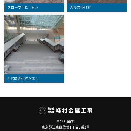
スロープ手摺（HL）
ガラス受け柱
SUS階段化粧パネル
〒135-0031
東京都江東区佐賀1丁目1番2号