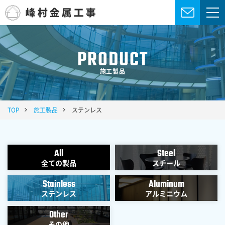
PRODUCT
施工製品
TOP
施工製品
ステンレス
All
Steel
全ての製品
スチール
Stainless
Aluminum
ステンレス
アルミニウム
Other
その他