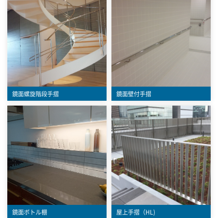
鏡面螺旋階段手摺
鏡面壁付手摺
鏡面ボトル棚
屋上手摺（HL)